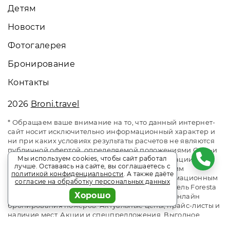
Детям
Новости
Фотогалерея
Бронирование
Контакты
2026
Broni.travel
* Обращаем ваше внимание на то, что данный интернет-
сайт носит исключительно информационный характер и
ни при каких условиях результаты расчетов не являются
публичной офертой, определяемой положениями Статьи
Мы используем cookies, чтобы сайт работал
437 Гражданского кодекса Российской Федерации. За
лучше. Оставаясь на сайте, вы соглашаетесь с
окончательным расчетом обращайтесь к нашим
политикой конфиденциальности
. А также даёте
менеджерам. Данный ресурс является информационным
согласие на обработку персональных данных
сайтом сервиса бронирования Broni.travel. Отель Foresta
Хорошо
Festival Park / Фореста Фестиваль Парк. Сайт онлайн
бронирования номеров. Актуальные цены, прайс-листы и
наличие мест. Акции и спецпредложения. Выгодное
бронирование. Индивидуальный менеджер. Не является